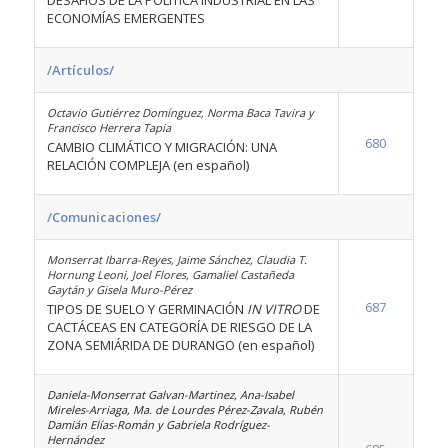
DESAFIOS DE LA POLÍTICA INDUSTRIAL EN LAS
ECONOMÍAS EMERGENTES
/Artículos/
Octavio Gutiérrez Domínguez, Norma Baca Tavira y
Francisco Herrera Tapia
680
CAMBIO CLIMÁTICO Y MIGRACIÓN: UNA
RELACIÓN COMPLEJA (en español)
/Comunicaciones/
Monserrat Ibarra-Reyes, Jaime Sánchez, Claudia T.
Hornung Leoni, Joel Flores, Gamaliel Castañeda
Gaytán y Gisela Muro-Pérez
687
TIPOS DE SUELO Y GERMINACIÓN
IN VITRO
DE
CACTÁCEAS EN CATEGORÍA DE RIESGO DE LA
ZONA SEMIÁRIDA DE DURANGO (en español)
Daniela-Monserrat Galvan-Martinez, Ana-Isabel
Mireles-Arriaga, Ma. de Lourdes Pérez-Zavala, Rubén
Damián Elías-Román y Gabriela Rodríguez-
Hernández