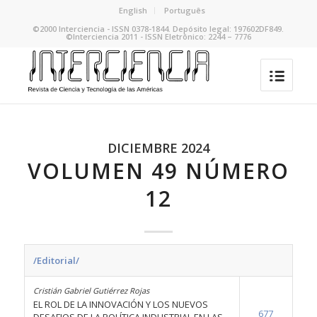
English
Português
©2000 Interciencia - ISSN 0378-1844. Depósito legal: 197602DF849.
©Interciencia 2011 - ISSN Eletrônico: 2244 – 7776
DICIEMBRE 2024
VOLUMEN 49 NÚMERO
12
/Editorial/
Cristián Gabriel Gutiérrez Rojas
EL ROL DE LA INNOVACIÓN Y LOS NUEVOS
677