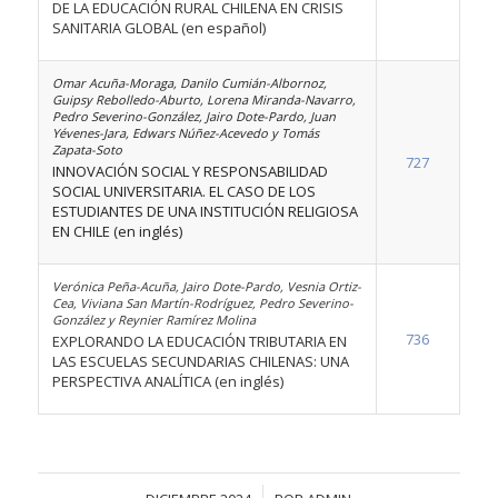
DE LA EDUCACIÓN RURAL CHILENA EN CRISIS
SANITARIA GLOBAL (en español)
Omar Acuña-Moraga, Danilo Cumián-Albornoz,
Guipsy Rebolledo-Aburto, Lorena Miranda-Navarro,
Pedro Severino-González, Jairo Dote-Pardo, Juan
Yévenes-Jara, Edwars Núñez-Acevedo y Tomás
Zapata-Soto
727
INNOVACIÓN SOCIAL Y RESPONSABILIDAD
SOCIAL UNIVERSITARIA. EL CASO DE LOS
ESTUDIANTES DE UNA INSTITUCIÓN RELIGIOSA
EN CHILE (en inglés)
Verónica Peña-Acuña, Jairo Dote-Pardo, Vesnia Ortiz-
Cea, Viviana San Martín-Rodríguez, Pedro Severino-
González y Reynier Ramírez Molina
736
EXPLORANDO LA EDUCACIÓN TRIBUTARIA EN
LAS ESCUELAS SECUNDARIAS CHILENAS: UNA
PERSPECTIVA ANALÍTICA (en inglés)