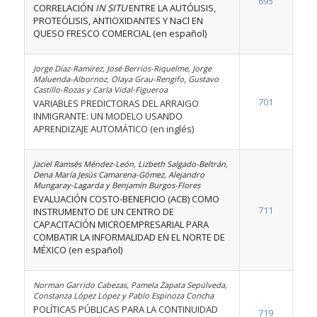
695
CORRELACIÓN
IN SITU
ENTRE LA AUTÓLISIS,
PROTEÓLISIS, ANTIOXIDANTES Y NaCl EN
QUESO FRESCO COMERCIAL (en español)
Jorge Díaz-Ramírez, José Berríos-Riquelme, Jorge
Maluenda-Albornoz, Olaya Grau-Rengifo, Gustavo
Castillo-Rozas y Carla Vidal-Figueroa
701
VARIABLES PREDICTORAS DEL ARRAIGO
INMIGRANTE: UN MODELO USANDO
APRENDIZAJE AUTOMÁTICO (en inglés)
Jaciel Ramsés Méndez-León, Lizbeth Salgado-Beltrán,
Dena María Jesús Camarena-Gómez, Alejandro
Mungaray-Lagarda y Benjamín Burgos-Flores
EVALUACIÓN COSTO-BENEFICIO (ACB) COMO
711
INSTRUMENTO DE UN CENTRO DE
CAPACITACIÓN MICROEMPRESARIAL PARA
COMBATIR LA INFORMALIDAD EN EL NORTE DE
MÉXICO (en español)
Norman Garrido Cabezas, Pamela Zapata Sepúlveda,
Constanza López López y Pablo Espinoza Concha
POLÍTICAS PÚBLICAS PARA LA CONTINUIDAD
719