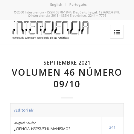
English
Português
©2000 Interciencia - ISSN 0378-1844. Depósito legal: 197602DF849.
©Interciencia 2011 - ISSN Eletrônico: 2244 – 7776
SEPTIEMBRE 2021
VOLUMEN 46 NÚMERO
09/10
/Editorial/
Miguel Laufer
341
¿CIENCIA
VERSUS
HUMANISMO?