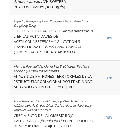
Artibeus amplus
(CHIROPTERA:
PHYLLOSTOMIDAE) (en inglés)
Jiajia Li, Rongrong Han, Xueqian Chen, Sihan Lu y
Qingfeng Tang
EFECTOS DE EXTRACTOS DE
Abrus precatorius
L. EN LAS ACTIVIDADES DE
369
ACETILCOLINESTERASA Y GLUTATIÓN S-
TRANSFERASA DE
Brevicoryne brassicae
L.
(HEMIPTERA: APHIDIDAE) (en inglés)
Manuel Fuenzalida, María Paz Trebilcock, Paulette
Landon y Francisco Maturana
ANÁLISIS DE PATRONES TERRITORIALES DE LA
376
ESTRUCTURA POBLACIONAL POR EDAD A NIVEL
SUBNACIONAL EN CHILE (en español)
F. de Jesús Rodríguez-Flores, Cynthia M. Núñez-
Núñez, Luis A. Ordaz-Díaz, Carlos Álvarez-Álvarez, y
Angélica Rivera Montoya
CRECIMIENTO DE LA LOMBRIZ ROJA
383
CALIFORNIANA (
Eisenia foetida
) EN EL PROCESO
DE VERMICOMPOSTAJE DE SUELO