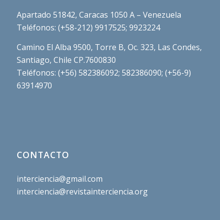
Apartado 51842, Caracas 1050 A – Venezuela
Teléfonos: (+58-212) 9917525; 9923224
Camino El Alba 9500, Torre B, Oc. 323, Las Condes,
Santiago, Chile CP.7600830
Teléfonos: (+56) 582386092; 582386090; (+56-9)
63914970
CONTACTO
interciencia@gmail.com
interciencia@revistainterciencia.org