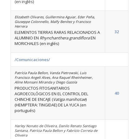
(en inglés)
Elizabeth Olivares, Guillermina Aguiar, Eder Peña,
Giuseppe Colonnello, Malfy Benítez y Francisco
Herrera
32
ELEMENTOS TIERRAS RARAS RELACIONADOS A
ALUMINIO EN
Rhynchanthera grandiflora
EN
MORICHALES (en inglés)
/Comunicaciones/
Patrícia Paula Bellon, Vanda Pietrowski, Luis
Francisco Angeli Alves, Ana Raquel Rheinheimer,
Aline Monsani Miranda y Diego Gazola
PRODUCTOS FITOSANITARIOS
40
AGROECOLÓGICOS EN EL CONTROL DEL
CHINCHE DE ENCAJE (
Vatiga manihotae
)
(HEMIPTERA: TINGIDAE) DE LA YUCA (en
portugués)
Harley Nonato de Oliveira, Danilo Renato Santiago
Santana, Patrícia Paula Bellon y Fabrício Correia de
Oliveira