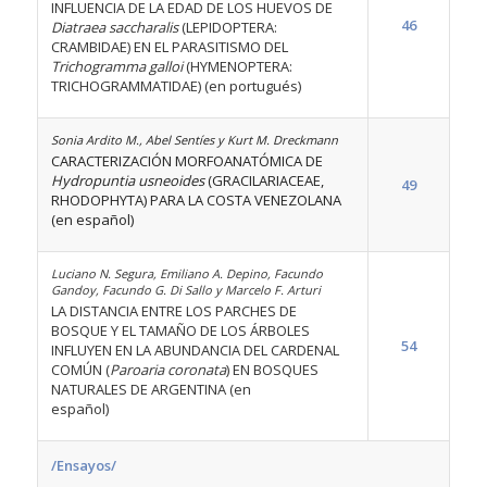
INFLUENCIA DE LA EDAD DE LOS HUEVOS DE
46
Diatraea saccharalis
(LEPIDOPTERA:
CRAMBIDAE) EN EL PARASITISMO DEL
Trichogramma galloi
(HYMENOPTERA:
TRICHOGRAMMATIDAE) (en portugués)
Sonia Ardito M., Abel Sentíes y Kurt M. Dreckmann
CARACTERIZACIÓN MORFOANATÓMICA DE
Hydropuntia usneoides
(GRACILARIACEAE,
49
RHODOPHYTA) PARA LA COSTA VENEZOLANA
(en español)
Luciano N. Segura, Emiliano A. Depino, Facundo
Gandoy, Facundo G. Di Sallo y Marcelo F. Arturi
LA DISTANCIA ENTRE LOS PARCHES DE
BOSQUE Y EL TAMAÑO DE LOS ÁRBOLES
54
INFLUYEN EN LA ABUNDANCIA DEL CARDENAL
COMÚN (
Paroaria coronata
) EN BOSQUES
NATURALES DE ARGENTINA (en
español)
/Ensayos/