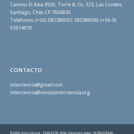
Camino El Alba 9500, Torre B, Oc. 323, Las Condes,
Santiago, Chile CP.7600830
Teléfonos: (+56) 582386092; 582386090; (+56-9)
63914970
CONTACTO
interciencia@gmail.com
interciencia@revistainterciencia.org
©2000 Interciencia - ISSN 0378-1844. Depósito legal: 197602DF849.