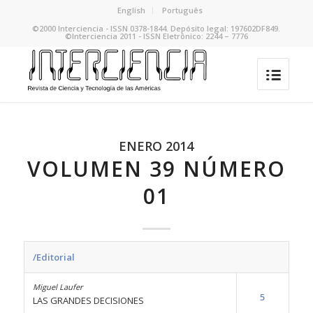
English
Português
©2000 Interciencia - ISSN 0378-1844. Depósito legal: 197602DF849.
©Interciencia 2011 - ISSN Eletrônico: 2244 – 7776
ENERO 2014
VOLUMEN 39 NÚMERO
01
/Editorial
Miguel Laufer
5
LAS GRANDES DECISIONES