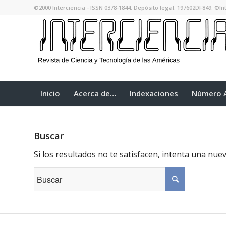
©2000 Interciencia - ISSN 0378-1844. Depósito legal: 197602DF849. ©Int
Inicio
Acerca de…
Indexaciones
Número A
Buscar
Si los resultados no te satisfacen, intenta una nu