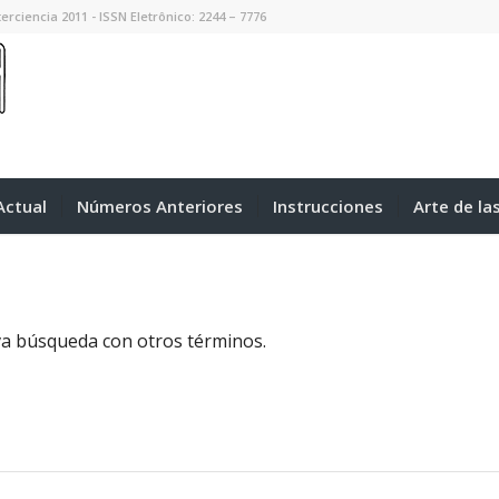
erciencia 2011 - ISSN Eletrônico: 2244 – 7776
ctual
Números Anteriores
Instrucciones
Arte de la
eva búsqueda con otros términos.