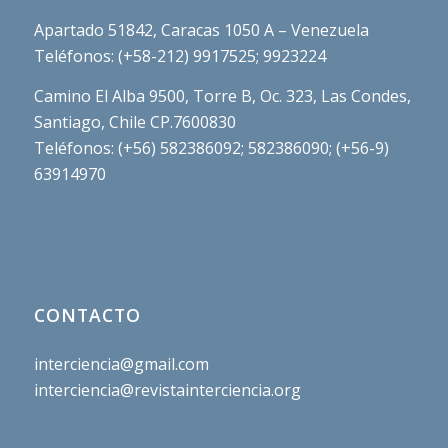
Apartado 51842, Caracas 1050 A – Venezuela
Teléfonos: (+58-212) 9917525; 9923224
Camino El Alba 9500, Torre B, Oc. 323, Las Condes,
Santiago, Chile CP.7600830
Teléfonos: (+56) 582386092; 582386090; (+56-9)
63914970
CONTACTO
interciencia@gmail.com
interciencia@revistainterciencia.org