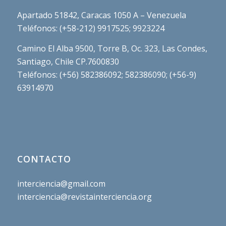
Apartado 51842, Caracas 1050 A – Venezuela
Teléfonos: (+58-212) 9917525; 9923224
Camino El Alba 9500, Torre B, Oc. 323, Las Condes,
Santiago, Chile CP.7600830
Teléfonos: (+56) 582386092; 582386090; (+56-9)
63914970
CONTACTO
interciencia@gmail.com
interciencia@revistainterciencia.org