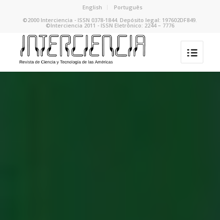
English
Português
©2000 Interciencia - ISSN 0378-1844. Depósito legal: 197602DF849.
©Interciencia 2011 - ISSN Eletrônico: 2244 – 7776