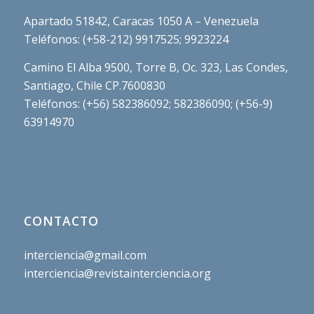
Apartado 51842, Caracas 1050 A – Venezuela
Teléfonos: (+58-212) 9917525; 9923224
Camino El Alba 9500, Torre B, Oc. 323, Las Condes,
Santiago, Chile CP.7600830
Teléfonos: (+56) 582386092; 582386090; (+56-9)
63914970
CONTACTO
interciencia@gmail.com
interciencia@revistainterciencia.org