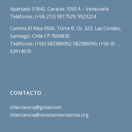
Apartado 51842, Caracas 1050 A – Venezuela
Teléfonos: (+58-212) 9917525; 9923224
Camino El Alba 9500, Torre B, Oc. 323, Las Condes,
Santiago, Chile CP.7600830
Teléfonos: (+56) 582386092; 582386090; (+56-9)
63914970
CONTACTO
interciencia@gmail.com
interciencia@revistainterciencia.org