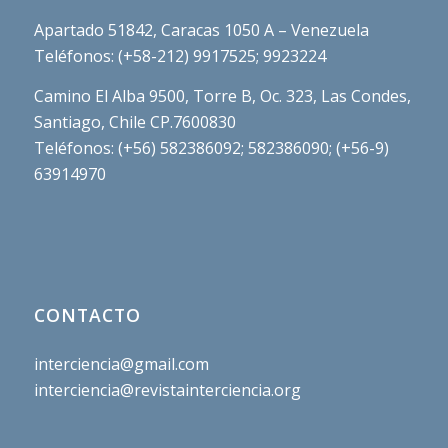
Apartado 51842, Caracas 1050 A – Venezuela
Teléfonos: (+58-212) 9917525; 9923224
Camino El Alba 9500, Torre B, Oc. 323, Las Condes,
Santiago, Chile CP.7600830
Teléfonos: (+56) 582386092; 582386090; (+56-9)
63914970
CONTACTO
interciencia@gmail.com
interciencia@revistainterciencia.org