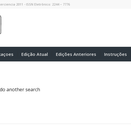
erciencia 2011 - ISSN Eletrônico: 2244 – 7776
xaçoes
Edição Atual
Edições Anteriores
Instruções
 do another search