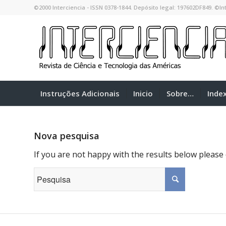
©2000 Interciencia - ISSN 0378-1844. Depósito legal: 197602DF849. ©Int
Instruções Adicionais
Inicio
Sobre…
Inde
Nova pesquisa
If you are not happy with the results below please