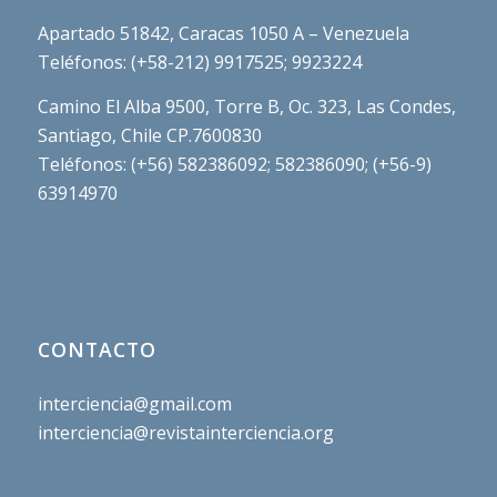
Apartado 51842, Caracas 1050 A – Venezuela
Teléfonos: (+58-212) 9917525; 9923224
Camino El Alba 9500, Torre B, Oc. 323, Las Condes,
Santiago, Chile CP.7600830
Teléfonos: (+56) 582386092; 582386090; (+56-9)
63914970
CONTACTO
interciencia@gmail.com
interciencia@revistainterciencia.org