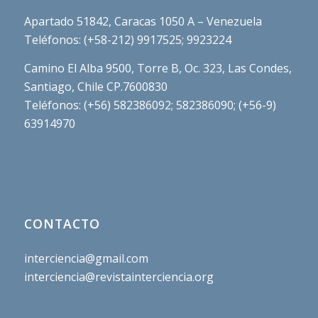
Apartado 51842, Caracas 1050 A – Venezuela
Teléfonos: (+58-212) 9917525; 9923224
Camino El Alba 9500, Torre B, Oc. 323, Las Condes,
Santiago, Chile CP.7600830
Teléfonos: (+56) 582386092; 582386090; (+56-9)
63914970
CONTACTO
interciencia@gmail.com
interciencia@revistainterciencia.org