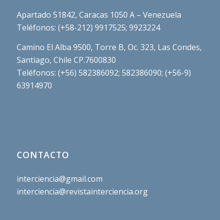
Apartado 51842, Caracas 1050 A – Venezuela
Teléfonos: (+58-212) 9917525; 9923224
Camino El Alba 9500, Torre B, Oc. 323, Las Condes,
Santiago, Chile CP.7600830
Teléfonos: (+56) 582386092; 582386090; (+56-9)
63914970
CONTACTO
interciencia@gmail.com
interciencia@revistainterciencia.org